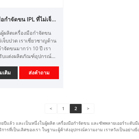
มือกำจัดขน IPL ที่ไม่เจ็บ
ปวด
ผู้ผลิตเครื่องมือกำจัดขน
่เจ็บปวด เราเชี่ยวชาญด้าน
อกำจัดขนมากว่า 10 ปี เรา
ับแต่งผลิตภัณฑ์อุปกรณ์
งามและมีข้อได้เปรียบด้าน
ราเป็นผู้ผลิตเครื่องมือเสริม
่มเติม
ส่งคำถาม
คโนโลยีขั้นสูงระดับมือ
ะเทศจีน เราหวังว่าจะ
ด
<
1
2
>
ายปีแล้ว และเป็นหนึ่งในผู้ผลิต เครื่องมือกำจัดขน และซัพพลายเออร์ระด
ารที่เป็นเลิศของเรา ในฐานะผู้ค้าส่งอุปกรณ์ความงาม เราหวังเป็นอย่างยิ่งว