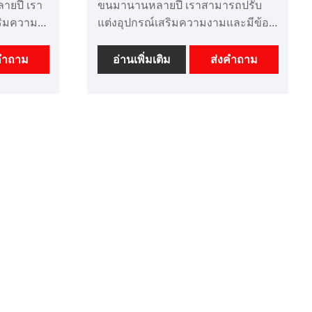
ายปี เรา
ขนมานานหลายปี เราสามารถปรับ
ริมความ
แต่งอุปกรณ์เสริมความงามและมีข้อ
คาที่ดี
ได้เปรียบด้านราคาที่ดี เราเป็นโรงงาน
 IPL
แอพพลิเคชั่น IPL เทคโนโลยีขั้นสูง
คำถาม
อ่านเพิ่มเติม
ส่งคำถาม
าชีพใน
ระดับมืออาชีพในประเทศจีน เราหวัง
ยายตลาด
ว่าจะขยายตลาดของเรา