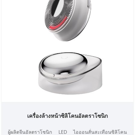
เครื่องล้างหน้าซิลิโคนอัลตราโซนิก
ผู้ผลิตจีนอัลตราโซนิก LED ไอออนสั่นสะเทือนซิลิโคน