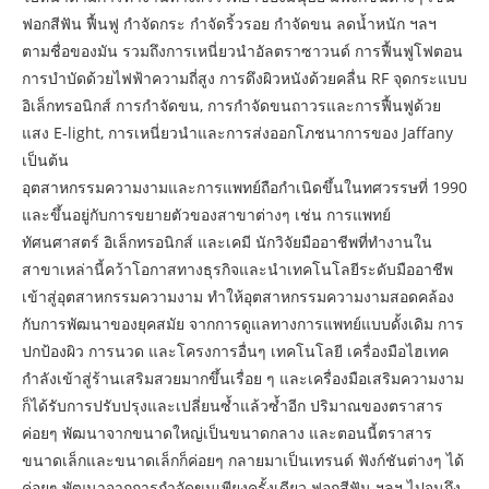
ฟอกสีฟัน ฟื้นฟู กำจัดกระ กำจัดริ้วรอย กำจัดขน ลดน้ำหนัก ฯลฯ
ตามชื่อของมัน รวมถึงการเหนี่ยวนำอัลตราซาวนด์ การฟื้นฟูโฟตอน
การบำบัดด้วยไฟฟ้าความถี่สูง การดึงผิวหนังด้วยคลื่น RF จุดกระแบบ
อิเล็กทรอนิกส์ การกำจัดขน, การกำจัดขนถาวรและการฟื้นฟูด้วย
แสง E-light, การเหนี่ยวนำและการส่งออกโภชนาการของ Jaffany
เป็นต้น
อุตสาหกรรมความงามและการแพทย์ถือกำเนิดขึ้นในทศวรรษที่ 1990
และขึ้นอยู่กับการขยายตัวของสาขาต่างๆ เช่น การแพทย์
ทัศนศาสตร์ อิเล็กทรอนิกส์ และเคมี นักวิจัยมืออาชีพที่ทำงานใน
สาขาเหล่านี้คว้าโอกาสทางธุรกิจและนำเทคโนโลยีระดับมืออาชีพ
เข้าสู่อุตสาหกรรมความงาม ทำให้อุตสาหกรรมความงามสอดคล้อง
กับการพัฒนาของยุคสมัย จากการดูแลทางการแพทย์แบบดั้งเดิม การ
ปกป้องผิว การนวด และโครงการอื่นๆ เทคโนโลยี เครื่องมือไฮเทค
กำลังเข้าสู่ร้านเสริมสวยมากขึ้นเรื่อย ๆ และเครื่องมือเสริมความงาม
ก็ได้รับการปรับปรุงและเปลี่ยนซ้ำแล้วซ้ำอีก ปริมาณของตราสาร
ค่อยๆ พัฒนาจากขนาดใหญ่เป็นขนาดกลาง และตอนนี้ตราสาร
ขนาดเล็กและขนาดเล็กก็ค่อยๆ กลายมาเป็นเทรนด์ ฟังก์ชันต่างๆ ได้
ค่อยๆ พัฒนาจากการกำจัดขนเพียงครั้งเดียว ฟอกสีฟัน ฯลฯ ไปจนถึง