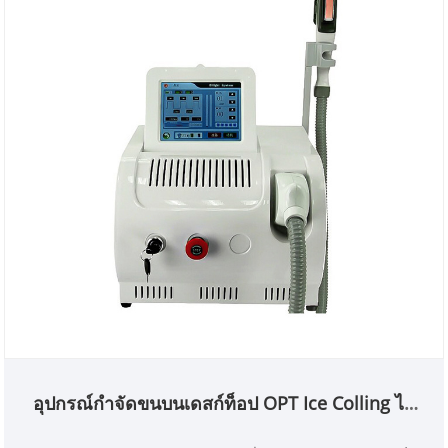
อุปกรณ์กำจัดขนบนเดสก์ท็อป OPT Ice Colling ไม่
เจ็บปวด