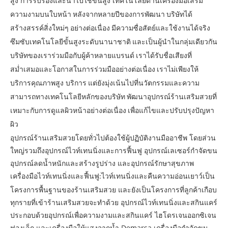
สูง
การรับรองและนำไปใช้
ขั้นสูง
เทคโนโลยีด้านเครื่องมือเสริม
ความงามบนใบหน้า หลังจากหลายปีของการพัฒนา บริษัทได้
สร้างสรรค์สิ่งใหม่ๆ อย่างต่อเนื่อง มีความซื่อสัตย์และใช้งานได้จริง
ซึมซับเทคโนโลยีขั้นสูงระดับนานาชาติ และเป็นผู้นำในกลุ่มเดียวกัน
บริษัทของเราร่วมมือกับผู้ค้าหลายแบรนด์ เราได้รับชื่อเสียงที่
สม่ำเสมอและโอกาสในการร่วมมืออย่างต่อเนื่อง เราไม่เพียงให้
บริการ
คุณภาพสูง
บริการ แต่ยังมุ่งเน้นไปที่นวัตกรรมและความ
สามารถทางเทคโนโลยีหลักของบริษัท พัฒนาอุปกรณ์ร้านเสริมสวยที่
เหมาะกับการดูแลผิวหน้าอย่างต่อเนื่อง เพื่อแก้ไขและปรับปรุงปัญหา
ผิว
อุปกรณ์ร้านเสริมสวยโดยทั่วไปต้องใช้ผู้ปฏิบัติงานมืออาชีพ โดยส่วน
ใหญ่รวมถึงอุปกรณ์ไวท์เทนนิ่งและการฟื้นฟู อุปกรณ์เลเซอร์กำจัดขน
อุปกรณ์ลดน้ำหนักและสร้างรูปร่าง และอุปกรณ์รักษาสุขภาพ
เครื่องมือไวท์เทนนิ่งและฟื้นฟู
ไวท์เทนนิ่งและคืนความอ่อนเยาว์เป็น
:
โครงการพื้นฐานของร้านเสริมสวย และยังเป็นโครงการที่ลูกค้าเกือบ
ทุกรายที่เข้าร้านเสริมสวยจะทำด้วย อุปกรณ์ไวท์เทนนิ่งและสกินแคร์
ประกอบด้วยอุปกรณ์เพื่อความงามและสกินแคร์ ไฮโดรเจนออกซิเจน
ฟองเล็ก และเครื่องมือให้แสงจากน้ำ Demarsa เครื่องมือกำจัดขน