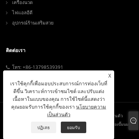
เครื่องนวด
ไฟแอลอีดี
อุปกรณ์ร้านเสริมสวย
ติดต่อเรา
โทร: +86-13798539391
X
อีเมล: sales@szjybeauty.com
เราใช้คุกกี้เพื่อมอบประสบการณ์การท่องเว็บที่
Add: ถนน Fuyong เขตเป่าอัน เซินเจิ้น จีน
ดีขึ้น วิเคราะห์การเข้าชมไซต์ และปรับแต่ง
เนื้อหาในแบบของคุณ การใช้ไซต์นี้แสดงว่า
คุณยอมรับการใช้คุกกี้ของเรา
นโยบายความ
เป็นส่วนตัว
Links
Sitemap
RSS
XML
นโยบายความเป็นส่วนตัว
ลิขสิทธิ์© 2023 เซินเจิ้น Junyi Technology Co.,Ltd. - กำจัดขน, เครื่องปั๊มนม,
ปฏิเสธ
ยอมรับ
สกินแคร์ - สงวนลิขสิทธิ์