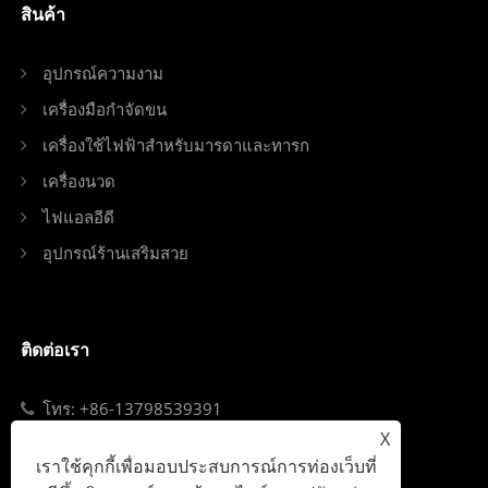
สินค้า
อุปกรณ์ความงาม
เครื่องมือกำจัดขน
เครื่องใช้ไฟฟ้าสำหรับมารดาและทารก
เครื่องนวด
ไฟแอลอีดี
อุปกรณ์ร้านเสริมสวย
ติดต่อเรา
โทร: +86-13798539391
X
อีเมล: sales@szjybeauty.com
เราใช้คุกกี้เพื่อมอบประสบการณ์การท่องเว็บที่
Add: ถนน Fuyong เขตเป่าอัน เซินเจิ้น จีน