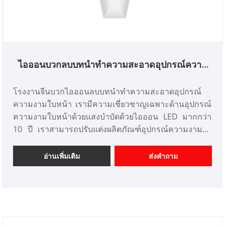
ไอออนบวกลบบทนำทำความสะอาดอุปกรณ์ความ
งาม
โรงงานจีนบวกไอออนลบบทนำทำความสะอาดอุปกรณ์
ความงามใบหน้า เรามีความเชี่ยวชาญเฉพาะด้านอุปกรณ์
ความงามใบหน้าด้วยแสงบำบัดด้วยไอออน LED มากกว่า
10 ปี เราสามารถปรับแต่งผลิตภัณฑ์อุปกรณ์ความงามได้
และมีข้อได้เปรียบด้านราคาที่ดี เราเป็นเทคโนโลยีชั้นสูง
ระดับมืออาชีพ บทนำไอออนลบเชิงบวก การทำความ
อ่านเพิ่มเติม
ส่งคำถาม
สะอาดผู้ผลิตเครื่องมือความงามในประเทศจีน เราหวังว่า
จะขยายตลาด