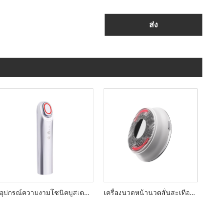
ส่ง
อุปกรณ์ความงามโซนิคบูสเตอร์ 17MHz
เครื่องนวดหน้านวดสั่นสะเทือนอัลตราโซนิก LED