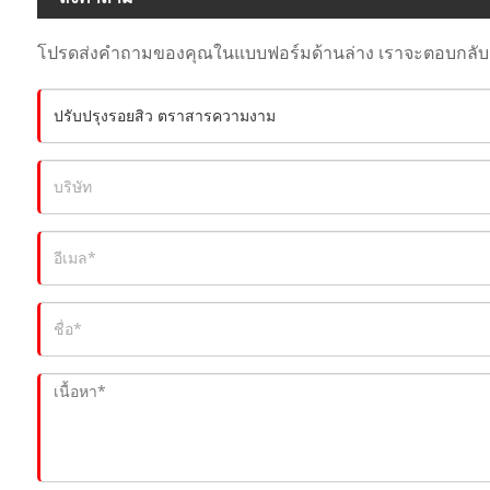
โปรดส่งคำถามของคุณในแบบฟอร์มด้านล่าง เราจะตอบกลับค