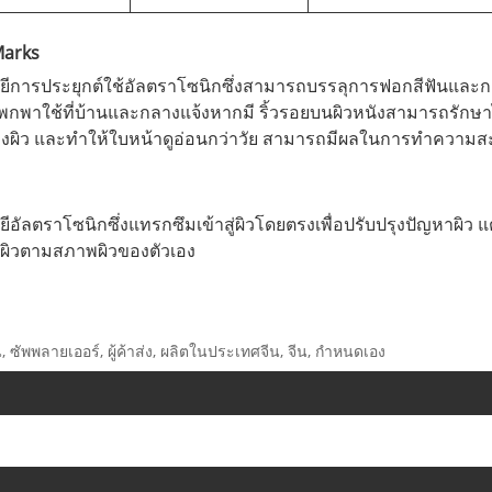
Marks
ีการประยุกต์ใช้อัลตราโซนิกซึ่งสามารถบรรลุการฟอกสีฟันและการ
บพกพาใช้ที่บ้านและกลางแจ้งหากมี ริ้วรอยบนผิวหนังสามารถรักษาได
ผิว และทำให้ใบหน้าดูอ่อนกว่าวัย สามารถมีผลในการทำความสะอ
ัลตราโซนิกซึ่งแทรกซึมเข้าสู่ผิวโดยตรงเพื่อปรับปรุงปัญหาผิว แ
งผิวตามสภาพผิวของตัวเอง
, ซัพพลายเออร์, ผู้ค้าส่ง, ผลิตในประเทศจีน, จีน, กำหนดเอง